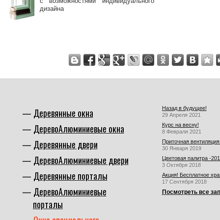
с возможностями индивидуального
дизайна
Назад в будущее!
Деревянные окна
29 Апреля 2021
Курс на весну!
ДеревоАлюминиевые окна
8 Февраля 2021
Деревянные двери
Приточная вентиляция 
30 Января 2019
ДеревоАлюминиевые двери
Цветовая палитра -201
3 Октября 2018
Деревянные порталы
Акция! Бесплатное хра
17 Сентября 2018
ДеревоАлюминиевые
Посмотреть все за
порталы
Окна специального